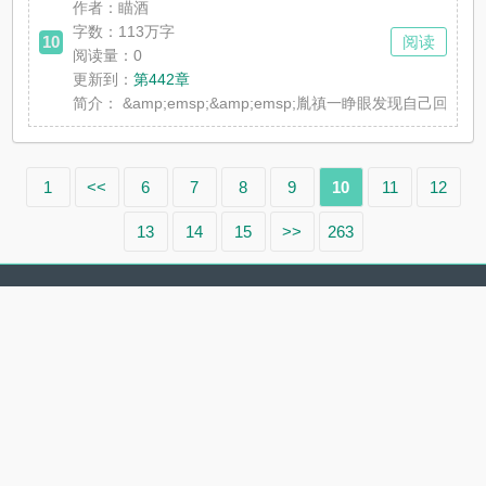
作者：瞄酒
字数：113万字
10
阅读
阅读量：0
更新到：
第442章
简介：
&amp;emsp;&amp;emsp;胤禛一睁眼发现
1
<<
6
7
8
9
10
11
12
13
14
15
>>
263