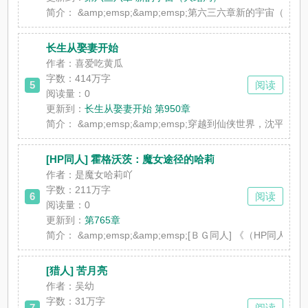
简介：
&amp;emsp;&amp;emsp;第六三六章新
长生从娶妻开始
作者：喜爱吃黄瓜
字数：414万字
5
阅读
阅读量：0
更新到：
长生从娶妻开始 第950章
简介：
&amp;emsp;&amp;emsp;穿越到仙侠世界，
[HP同人] 霍格沃茨：魔女途径的哈莉
作者：是魔女哈莉吖
字数：211万字
6
阅读
阅读量：0
更新到：
第765章
简介：
&amp;emsp;&amp;emsp;[ＢＧ同人]
[猎人] 苦月亮
作者：吴幼
字数：31万字
7
阅读