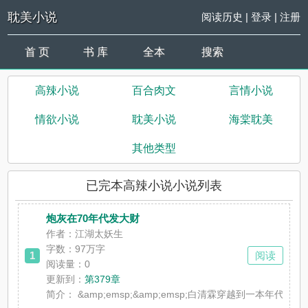
耽美小说
阅读历史
|
登录
|
注册
首 页
书 库
全本
搜索
高辣小说
百合肉文
言情小说
情欲小说
耽美小说
海棠耽美
其他类型
已完本高辣小说小说列表
炮灰在70年代发大财
作者：江湖太妖生
字数：97万字
1
阅读
阅读量：0
更新到：
第379章
简介：
&amp;emsp;&amp;emsp;白清霖穿越到一本年