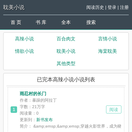
耽美小说
阅读历史
|
登录
|
注册
首 页
书 库
全本
搜索
高辣小说
百合肉文
言情小说
情欲小说
耽美小说
海棠耽美
其他类型
已完本高辣小说小说列表
雨忍村的长门
作者：暴躁的阿拉丁
字数：21万字
1
阅读
阅读量：0
更新到：
新书发布
简介：
&amp;emsp;&amp;emsp;穿越火影世界，成为