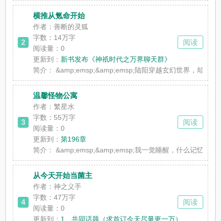
横推从氪命开始
作者：善断的灵狐
字数：14万字
2
阅读
阅读量：0
更新到：
新书发布《神祇时代之万界聊天群》
简介：
&amp;emsp;&amp;emsp;陆阳穿越玄幻世界，却命不
温馨怪物公寓
作者：繁星水
字数：55万字
3
阅读
阅读量：0
更新到：
第196章
简介：
&amp;emsp;&amp;emsp;我一觉睡醒，什么记忆
从今天开始当菌主
作者：神之义手
字数：47万字
4
阅读
阅读量：0
更新到：
1、共同话题（求首订今天尽量更一万）