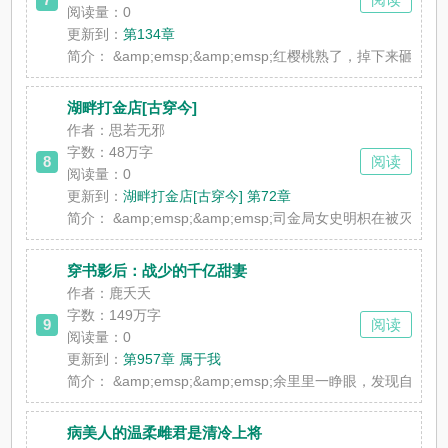
阅读量：0
更新到：
第134章
简介：
&amp;emsp;&amp;emsp;红樱桃熟了，掉下来
湖畔打金店[古穿今]
作者：思若无邪
字数：48万字
8
阅读
阅读量：0
更新到：
湖畔打金店[古穿今] 第72章
简介：
&amp;emsp;&amp;emsp;司金局女史明枳在被
穿书影后：战少的千亿甜妻
作者：鹿夭夭
字数：149万字
9
阅读
阅读量：0
更新到：
第957章 属于我
简介：
&amp;emsp;&amp;emsp;余里里一睁眼，
病美人的温柔雌君是清冷上将