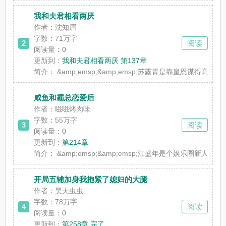
我和夫君相看两厌
作者：沈知眉
字数：71万字
2
阅读
阅读量：0
更新到：
我和夫君相看两厌 第137章
简介：
&amp;emsp;&amp;emsp;苏露青是靠皇恩谋得高位
咸鱼和霸总恋爱后
作者：嗞嗞烤肉味
字数：55万字
3
阅读
阅读量：0
更新到：
第214章
简介：
&amp;emsp;&amp;emsp;江盛年是个娱乐圈新
开局五辅加身我抱紧了媳妇的大腿
作者：昊天虫虫
字数：78万字
4
阅读
阅读量：0
更新到：
第258章 完了