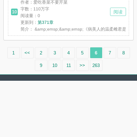
作者：爱吃香菜不要芹菜
字数：110万字
10
阅读
阅读量：0
更新到：
第371章
简介：
&amp;emsp;&amp;emsp;《病美人的
1
<<
2
3
4
5
6
7
8
9
10
11
>>
263