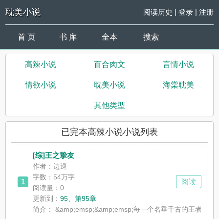
耽美小说
阅读历史
|
登录
|
注册
首 页
书 库
全本
搜索
高辣小说
百合肉文
言情小说
情欲小说
耽美小说
海棠耽美
其他类型
已完本高辣小说小说列表
[综]王之挚友
作者：边巡
字数：54万字
1
阅读
阅读量：0
更新到：
95、第95章
简介：
&amp;emsp;&amp;emsp;每一个名垂千古的王