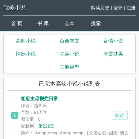
耽美小说
阅读历史
|
登录
|
注册
首 页
书 库
全本
搜索
高辣小说
百合肉文
言情小说
情欲小说
耽美小说
海棠耽美
其他类型
已完本高辣小说小说列表
相府主母摆烂日常
作者：越长风
字数：61万字
1
阅读
阅读量：0
更新到：
第222章
简介：
&amp;emsp;&amp;emsp;【先婚后爱+甜