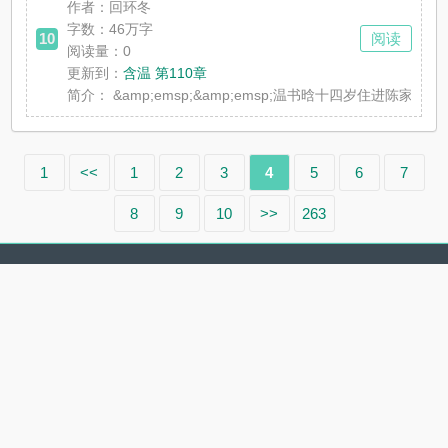
作者：回环冬
字数：46万字
10
阅读
阅读量：0
更新到：
含温 第110章
简介：
&amp;emsp;&amp;emsp;温书晗十四岁住进陈家
1
<<
1
2
3
4
5
6
7
8
9
10
>>
263