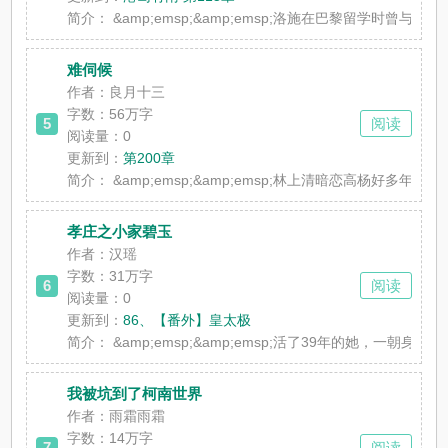
简介：
&amp;emsp;&amp;emsp;洛施在巴黎留学时曾与
难伺候
作者：良月十三
字数：56万字
5
阅读
阅读量：0
更新到：
第200章
简介：
&amp;emsp;&amp;emsp;林上清暗恋高杨好多年。
孝庄之小家碧玉
作者：汉瑶
字数：31万字
6
阅读
阅读量：0
更新到：
86、【番外】皇太极
简介：
&amp;emsp;&amp;emsp;活了39年的她
我被坑到了柯南世界
作者：雨霜雨霜
字数：14万字
7
阅读