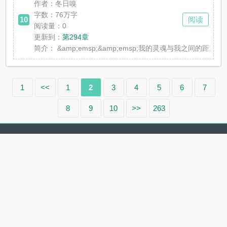
作者：冬日嗅
字数：76万字
10
阅读
阅读量：0
更新到：
第294章
简介：
&amp;emsp;&amp;emsp;我的灵魂与我之间的距离如此
1
<<
1
2
3
4
5
6
7
8
9
10
>>
263