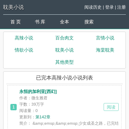
耽美小说
阅读历史
|
登录
|
注册
首 页
书 库
全本
搜索
高辣小说
百合肉文
言情小说
情欲小说
耽美小说
海棠耽美
其他类型
已完本高辣小说小说列表
永恒的加利亚[西幻]
作者：微生雅君
字数：39万字
1
阅读
阅读量：0
更新到：
第142章
简介：
&amp;emsp;&amp;emsp;少女成圣之路，