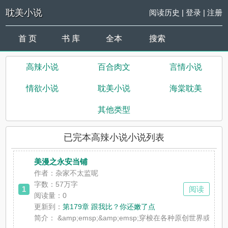
耽美小说
阅读历史
|
登录
|
注册
首 页
书 库
全本
搜索
高辣小说
百合肉文
言情小说
情欲小说
耽美小说
海棠耽美
其他类型
已完本高辣小说小说列表
美漫之永安当铺
作者：杂家不太监呢
字数：57万字
1
阅读
阅读量：0
更新到：
第179章 跟我比？你还嫩了点
简介：
&amp;emsp;&amp;emsp;穿梭在各种原创世界