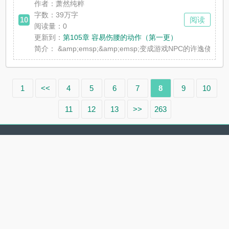
作者：萧然纯粹
字数：39万字
10
阅读
阅读量：0
更新到：
第105章 容易伤腰的动作（第一更）
简介：
&amp;emsp;&amp;emsp;变成游戏NPC的许
1
<<
4
5
6
7
8
9
10
11
12
13
>>
263