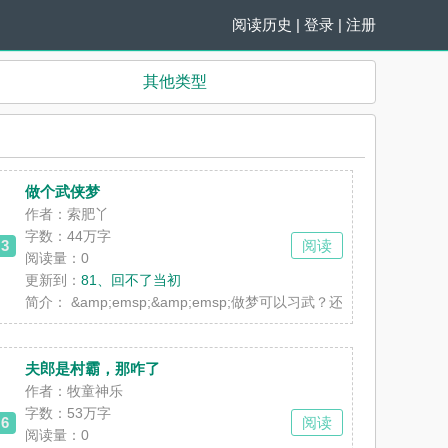
阅读历史
|
登录
|
注册
其他类型
做个武侠梦
作者：索肥丫
字数：44万字
3
阅读
阅读量：0
更新到：
81、回不了当初
相救，为了六王爷历尽生死难关。却不想到头来，她只是六王爷救自己心爱的女人
咪就是要被爸爸吃掉的！” &amp;emsp;&amp;emsp;这是贺舟的口
简介：
&amp;emsp;&amp;emsp;做梦可以习武？还能
夫郎是村霸，那咋了
作者：牧童神乐
字数：53万字
6
阅读
阅读量：0