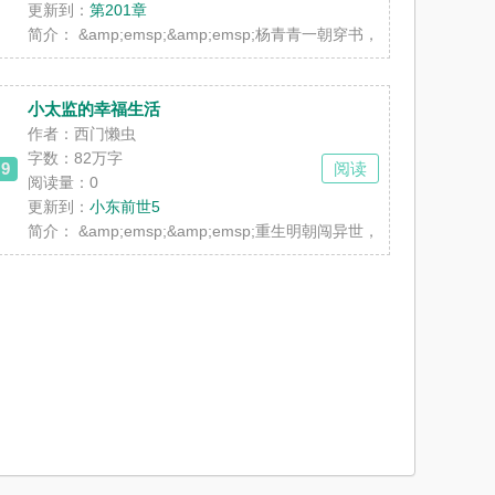
更新到：
第201章
;&amp;emsp;可伴随而来在脑海中的游戏，经常出现选项让他做出选择。 &am
入《储爱槽灌溉计划》，请在绝不OOC的前提下，努力通关。】 &amp;emsp
简介：
&amp;emsp;&amp;emsp;杨青青一朝穿书，魂穿傻白甜懦弱
小太监的幸福生活
作者：西门懒虫
字数：82万字
9
阅读
阅读量：0
更新到：
小东前世5
，这有你想不到的，没有当不了的东西。在第七当铺中你也可以兑换任何东西，包括
管理者，做攻略任务一步步从最底层升到boss，本来以为可以光荣退休了，却没想
简介：
&amp;emsp;&amp;emsp;重生明朝闯异世，一把
＋多对CP＋自我攻略＋双洁＋仙侠＋轻松】 穿过来的江楚绑定了长寿系统