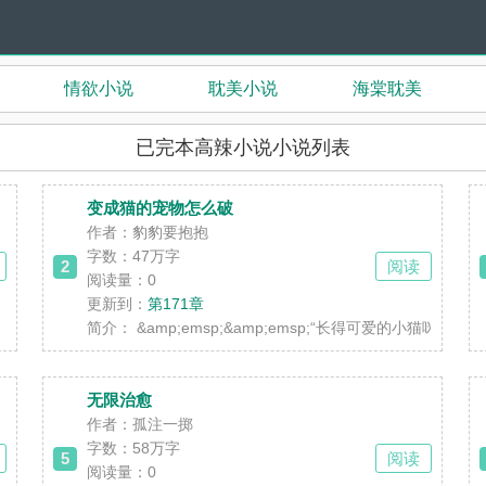
情欲小说
耽美小说
海棠耽美
已完本高辣小说小说列表
变成猫的宠物怎么破
作者：豹豹要抱抱
字数：47万字
2
阅读
阅读量：0
更新到：
第171章
本是诗词歌赋，琴棋书画样样精通，生性孤傲的凉州第一奇女子。两年苦熬，千里
简介：
&amp;emsp;&amp;emsp;“长得可爱的小猫
无限治愈
作者：孤注一掷
字数：58万字
5
阅读
阅读量：0