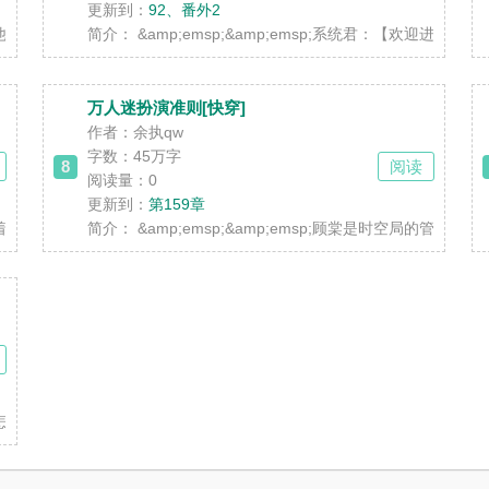
更新到：
92、番外2
时空的他到了樱花纷飞的国度，本来只想沉浸在平淡而悠长的日常中。 &amp;emsp
简介：
&amp;emsp;&amp;emsp;系统君：【欢迎进
万人迷扮演准则[快穿]
作者：余执qw
字数：45万字
8
阅读
阅读量：0
更新到：
第159章
年来总流传着一个传说，传说第七当铺可以当当任何东西，金钱，名利，荣誉，权利
简介：
&amp;emsp;&amp;emsp;顾棠是时空局的
《我是他老婆我怎么不知道？》作者：白花蛇草水【完结】 简介 【双男主