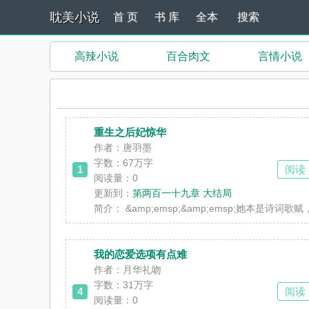
耽美小说
首 页
书 库
全本
搜索
高辣小说
百合肉文
言情小说
重生之后妃惊华
作者：唐羽墨
字数：67万字
1
阅读
阅读量：0
更新到：
第两百一十九章 大结局
简介：
&amp;emsp;&amp;emsp;她
我的恋爱选项有点难
作者：月华礼吻
字数：31万字
4
阅读
阅读量：0